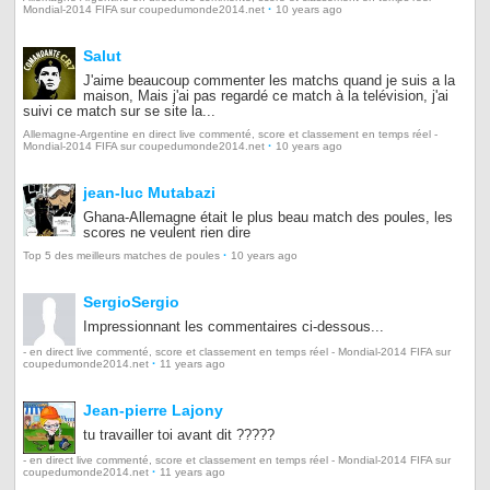
·
Mondial-2014 FIFA sur coupedumonde2014.net
10 years ago
Salut
J'aime beaucoup commenter les matchs quand je suis a la
maison, Mais j'ai pas regardé ce match à la telévision, j'ai
suivi ce match sur se site la...
Allemagne-Argentine en direct live commenté, score et classement en temps réel -
·
Mondial-2014 FIFA sur coupedumonde2014.net
10 years ago
jean-luc Mutabazi
Ghana-Allemagne était le plus beau match des poules, les
scores ne veulent rien dire
·
Top 5 des meilleurs matches de poules
10 years ago
SergioSergio
Impressionnant les commentaires ci-dessous...
- en direct live commenté, score et classement en temps réel - Mondial-2014 FIFA sur
·
coupedumonde2014.net
11 years ago
Jean-pierre Lajony
tu travailler toi avant dit ?????
- en direct live commenté, score et classement en temps réel - Mondial-2014 FIFA sur
·
coupedumonde2014.net
11 years ago