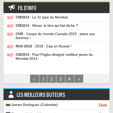
FIL D'INFO
14/07
CM2014
: Le 11 type du Mondial
14/07
CM2014
: Messi, le titre qui fait tâche ?
14/07
CHR
: Coupe du monde Canada 2015 : place aux
femmes !
14/07
RUS 2018
: 2018 : Cap en Russie !
14/07
CM2014
: Paul Pogba désigné meilleur jeune du
Mondial-2014
<
1
2
3
4
>
LES MEILLEURS BUTEURS
James Rodriguez (Colombie)
6 buts