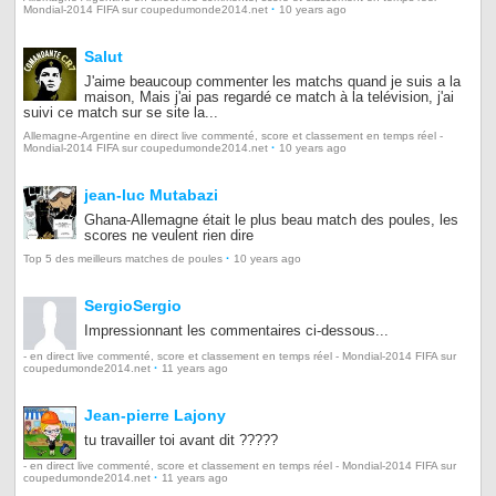
·
Mondial-2014 FIFA sur coupedumonde2014.net
10 years ago
Salut
J'aime beaucoup commenter les matchs quand je suis a la
maison, Mais j'ai pas regardé ce match à la telévision, j'ai
suivi ce match sur se site la...
Allemagne-Argentine en direct live commenté, score et classement en temps réel -
·
Mondial-2014 FIFA sur coupedumonde2014.net
10 years ago
jean-luc Mutabazi
Ghana-Allemagne était le plus beau match des poules, les
scores ne veulent rien dire
·
Top 5 des meilleurs matches de poules
10 years ago
SergioSergio
Impressionnant les commentaires ci-dessous...
- en direct live commenté, score et classement en temps réel - Mondial-2014 FIFA sur
·
coupedumonde2014.net
11 years ago
Jean-pierre Lajony
tu travailler toi avant dit ?????
- en direct live commenté, score et classement en temps réel - Mondial-2014 FIFA sur
·
coupedumonde2014.net
11 years ago