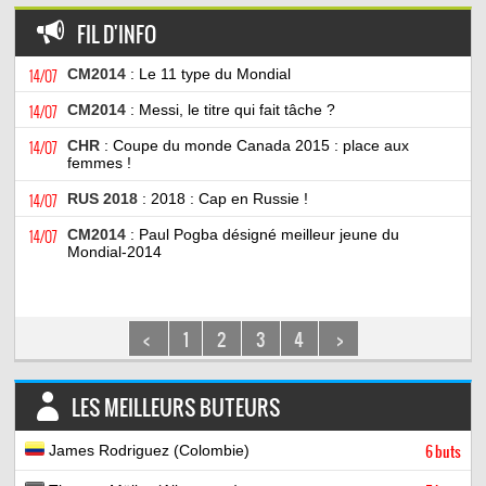
FIL D'INFO
14/07
CM2014
: Le 11 type du Mondial
14/07
CM2014
: Messi, le titre qui fait tâche ?
14/07
CHR
: Coupe du monde Canada 2015 : place aux
femmes !
14/07
RUS 2018
: 2018 : Cap en Russie !
14/07
CM2014
: Paul Pogba désigné meilleur jeune du
Mondial-2014
<
1
2
3
4
>
LES MEILLEURS BUTEURS
James Rodriguez (Colombie)
6 buts