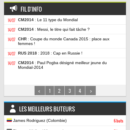
FIL D'INFO
14/07
CM2014
: Le 11 type du Mondial
14/07
CM2014
: Messi, le titre qui fait tâche ?
14/07
CHR
: Coupe du monde Canada 2015 : place aux
femmes !
14/07
RUS 2018
: 2018 : Cap en Russie !
14/07
CM2014
: Paul Pogba désigné meilleur jeune du
Mondial-2014
<
1
2
3
4
>
LES MEILLEURS BUTEURS
James Rodriguez (Colombie)
6 buts