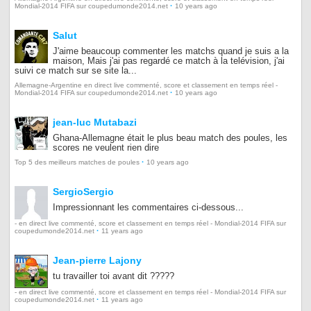
·
Mondial-2014 FIFA sur coupedumonde2014.net
10 years ago
Salut
J'aime beaucoup commenter les matchs quand je suis a la
maison, Mais j'ai pas regardé ce match à la telévision, j'ai
suivi ce match sur se site la...
Allemagne-Argentine en direct live commenté, score et classement en temps réel -
·
Mondial-2014 FIFA sur coupedumonde2014.net
10 years ago
jean-luc Mutabazi
Ghana-Allemagne était le plus beau match des poules, les
scores ne veulent rien dire
·
Top 5 des meilleurs matches de poules
10 years ago
SergioSergio
Impressionnant les commentaires ci-dessous...
- en direct live commenté, score et classement en temps réel - Mondial-2014 FIFA sur
·
coupedumonde2014.net
11 years ago
Jean-pierre Lajony
tu travailler toi avant dit ?????
- en direct live commenté, score et classement en temps réel - Mondial-2014 FIFA sur
·
coupedumonde2014.net
11 years ago