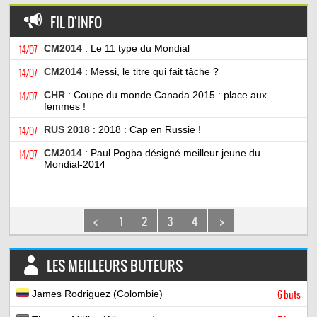
FIL D'INFO
14/07
CM2014
: Le 11 type du Mondial
14/07
CM2014
: Messi, le titre qui fait tâche ?
14/07
CHR
: Coupe du monde Canada 2015 : place aux
femmes !
14/07
RUS 2018
: 2018 : Cap en Russie !
14/07
CM2014
: Paul Pogba désigné meilleur jeune du
Mondial-2014
<
1
2
3
4
>
LES MEILLEURS BUTEURS
James Rodriguez (Colombie)
6 buts