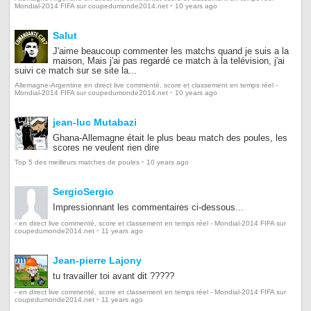
·
Mondial-2014 FIFA sur coupedumonde2014.net
10 years ago
Salut
J'aime beaucoup commenter les matchs quand je suis a la
maison, Mais j'ai pas regardé ce match à la telévision, j'ai
suivi ce match sur se site la...
Allemagne-Argentine en direct live commenté, score et classement en temps réel -
·
Mondial-2014 FIFA sur coupedumonde2014.net
10 years ago
jean-luc Mutabazi
Ghana-Allemagne était le plus beau match des poules, les
scores ne veulent rien dire
·
Top 5 des meilleurs matches de poules
10 years ago
SergioSergio
Impressionnant les commentaires ci-dessous...
- en direct live commenté, score et classement en temps réel - Mondial-2014 FIFA sur
·
coupedumonde2014.net
11 years ago
Jean-pierre Lajony
tu travailler toi avant dit ?????
- en direct live commenté, score et classement en temps réel - Mondial-2014 FIFA sur
·
coupedumonde2014.net
11 years ago