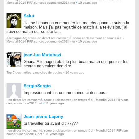
·
Mondial-2014 FIFA sur coupedumonde2014.net
10 years ago
Salut
J'aime beaucoup commenter les matchs quand je suis a la
maison, Mais j'ai pas regardé ce match à la telévision, j'ai
suivi ce match sur se site la...
Allemagne-Argentine en direct live commenté, score et classement en temps réel -
·
Mondial-2014 FIFA sur coupedumonde2014.net
10 years ago
jean-luc Mutabazi
Ghana-Allemagne était le plus beau match des poules, les
scores ne veulent rien dire
·
Top 5 des meilleurs matches de poules
10 years ago
SergioSergio
Impressionnant les commentaires ci-dessous...
- en direct live commenté, score et classement en temps réel - Mondial-2014 FIFA sur
·
coupedumonde2014.net
11 years ago
Jean-pierre Lajony
tu travailler toi avant dit ?????
- en direct live commenté, score et classement en temps réel - Mondial-2014 FIFA sur
·
coupedumonde2014.net
11 years ago