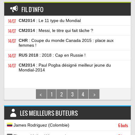
FIL D'INFO
14/07
CM2014
: Le 11 type du Mondial
14/07
CM2014
: Messi, le titre qui fait tâche ?
14/07
CHR
: Coupe du monde Canada 2015 : place aux
femmes !
14/07
RUS 2018
: 2018 : Cap en Russie !
14/07
CM2014
: Paul Pogba désigné meilleur jeune du
Mondial-2014
<
1
2
3
4
>
LES MEILLEURS BUTEURS
James Rodriguez (Colombie)
6 buts