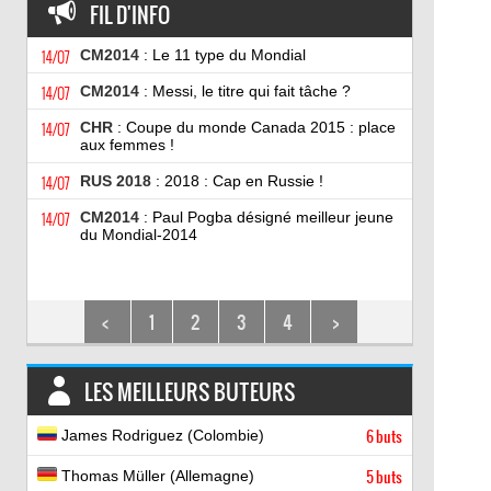
FIL D'INFO
14/07
CM2014
: Le 11 type du Mondial
14/07
CM2014
: Messi, le titre qui fait tâche ?
14/07
CHR
: Coupe du monde Canada 2015 : place
aux femmes !
14/07
RUS 2018
: 2018 : Cap en Russie !
14/07
CM2014
: Paul Pogba désigné meilleur jeune
du Mondial-2014
<
1
2
3
4
>
LES MEILLEURS BUTEURS
James Rodriguez (Colombie)
6 buts
Thomas Müller (Allemagne)
5 buts