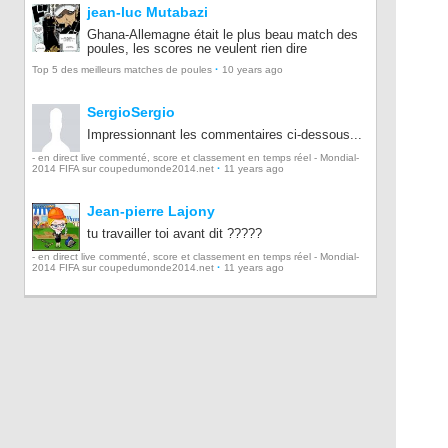
jean-luc Mutabazi
Ghana-Allemagne était le plus beau match des
poules, les scores ne veulent rien dire
·
Top 5 des meilleurs matches de poules
10 years ago
SergioSergio
Impressionnant les commentaires ci-dessous...
- en direct live commenté, score et classement en temps réel - Mondial-
·
2014 FIFA sur coupedumonde2014.net
11 years ago
Jean-pierre Lajony
tu travailler toi avant dit ?????
- en direct live commenté, score et classement en temps réel - Mondial-
·
2014 FIFA sur coupedumonde2014.net
11 years ago