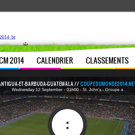
ntroller.php
, line 
122
]
2014_br
CM 2014
CALENDRIER
CLASSEMENTS
ANTIGUA-ET-BARBUDA-GUATEMALA //
COUPEDUMONDE2014.NE
Wednesday 12 September - 01h00 - St. John's - Groupe a
: