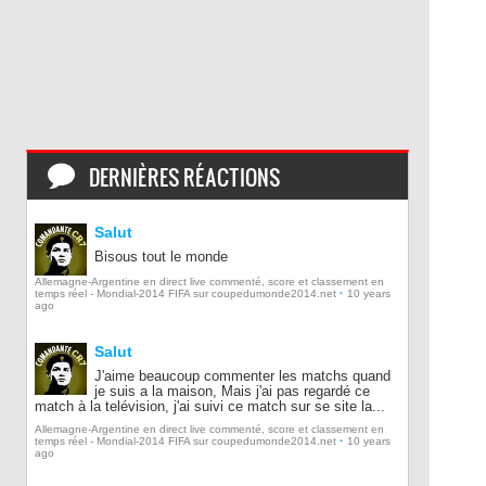
DERNIÈRES RÉACTIONS
Salut
Bisous tout le monde
Allemagne-Argentine en direct live commenté, score et classement en
·
temps réel - Mondial-2014 FIFA sur coupedumonde2014.net
10 years
ago
Salut
J'aime beaucoup commenter les matchs quand
je suis a la maison, Mais j'ai pas regardé ce
match à la telévision, j'ai suivi ce match sur se site la...
Allemagne-Argentine en direct live commenté, score et classement en
·
temps réel - Mondial-2014 FIFA sur coupedumonde2014.net
10 years
ago