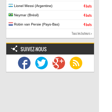
Lionel Messi (Argentine)
4 buts
Neymar (Brésil)
4 buts
Robin van Persie (Pays-Bas)
4 buts
Tous les buteurs >
SUIVEZ-NOUS