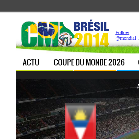
Notice
 (8)
: Undefined index: live [
APP/Controller/LiveCo
Follow
@mondial_
ACTU
COUPE DU MONDE 2026