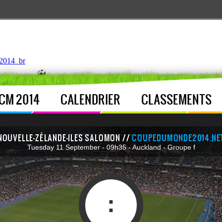
ntroller.php
, line 
122
]
2014_br
CM 2014
CALENDRIER
CLASSEMENTS
NOUVELLE-ZÉLANDE-ILES SALOMON //
COUPEDUMONDE2014.NE
Tuesday 11 September - 09h35 - Auckland - Groupe f
: