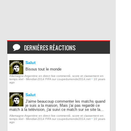
DERNIÈRES RÉACTIONS
Salut
Bisous tout le monde
Allemagne-Argentine en direct live commenté, score et classement en
·
temps réel - Mondial-2014 FIFA sur coupedumonde2014.net
10 years
ago
Salut
J'aime beaucoup commenter les matchs quand
je suis a la maison, Mais j'ai pas regardé ce
match à la telévision, j'ai suivi ce match sur se site la...
Allemagne-Argentine en direct live commenté, score et classement en
·
temps réel - Mondial-2014 FIFA sur coupedumonde2014.net
10 years
ago