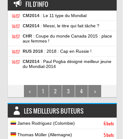
FIL D'INFO
14/07
CM2014
: Le 11 type du Mondial
14/07
CM2014
: Messi, le titre qui fait tâche ?
14/07
CHR
: Coupe du monde Canada 2015 : place
aux femmes !
14/07
RUS 2018
: 2018 : Cap en Russie !
14/07
CM2014
: Paul Pogba désigné meilleur jeune
du Mondial-2014
<
1
2
3
4
>
LES MEILLEURS BUTEURS
James Rodriguez (Colombie)
6 buts
Thomas Müller (Allemagne)
5 buts