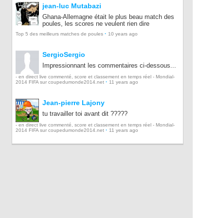
jean-luc Mutabazi
Ghana-Allemagne était le plus beau match des
poules, les scores ne veulent rien dire
·
Top 5 des meilleurs matches de poules
10 years ago
SergioSergio
Impressionnant les commentaires ci-dessous...
- en direct live commenté, score et classement en temps réel - Mondial-
·
2014 FIFA sur coupedumonde2014.net
11 years ago
Jean-pierre Lajony
tu travailler toi avant dit ?????
- en direct live commenté, score et classement en temps réel - Mondial-
·
2014 FIFA sur coupedumonde2014.net
11 years ago