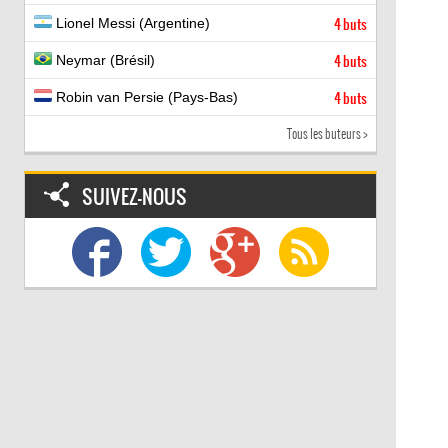
Lionel Messi (Argentine)
4 buts
Neymar (Brésil)
4 buts
Robin van Persie (Pays-Bas)
4 buts
Tous les buteurs >
SUIVEZ-NOUS