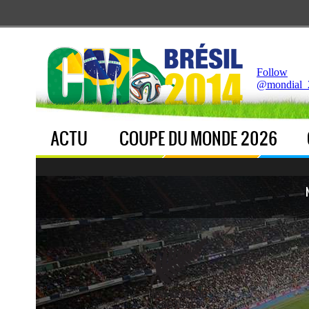
Notice
 (8)
: Undefined index: live [
APP/Controller/LiveCo
Follow
@mondial_
ACTU
COUPE DU MONDE 2026