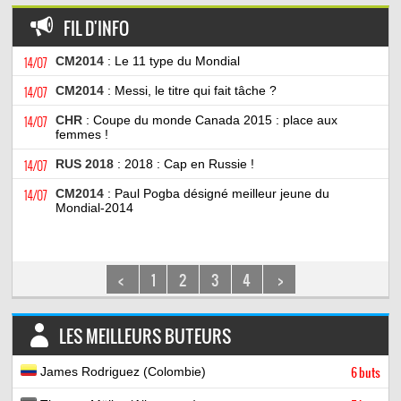
FIL D'INFO
14/07
CM2014
: Le 11 type du Mondial
14/07
CM2014
: Messi, le titre qui fait tâche ?
14/07
CHR
: Coupe du monde Canada 2015 : place aux
femmes !
14/07
RUS 2018
: 2018 : Cap en Russie !
14/07
CM2014
: Paul Pogba désigné meilleur jeune du
Mondial-2014
<
1
2
3
4
>
LES MEILLEURS BUTEURS
James Rodriguez (Colombie)
6 buts