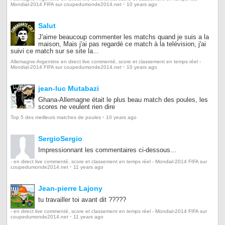
·
Mondial-2014 FIFA sur coupedumonde2014.net
10 years ago
Salut
J'aime beaucoup commenter les matchs quand je suis a la
maison, Mais j'ai pas regardé ce match à la telévision, j'ai
suivi ce match sur se site la...
Allemagne-Argentine en direct live commenté, score et classement en temps réel -
·
Mondial-2014 FIFA sur coupedumonde2014.net
10 years ago
jean-luc Mutabazi
Ghana-Allemagne était le plus beau match des poules, les
scores ne veulent rien dire
·
Top 5 des meilleurs matches de poules
10 years ago
SergioSergio
Impressionnant les commentaires ci-dessous...
- en direct live commenté, score et classement en temps réel - Mondial-2014 FIFA sur
·
coupedumonde2014.net
11 years ago
Jean-pierre Lajony
tu travailler toi avant dit ?????
- en direct live commenté, score et classement en temps réel - Mondial-2014 FIFA sur
·
coupedumonde2014.net
11 years ago