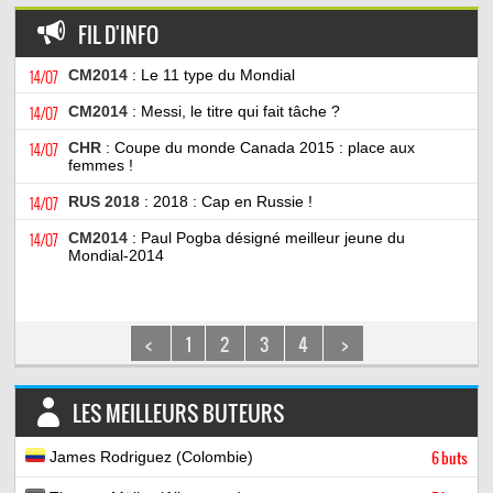
FIL D'INFO
14/07
CM2014
: Le 11 type du Mondial
14/07
CM2014
: Messi, le titre qui fait tâche ?
14/07
CHR
: Coupe du monde Canada 2015 : place aux
femmes !
14/07
RUS 2018
: 2018 : Cap en Russie !
14/07
CM2014
: Paul Pogba désigné meilleur jeune du
Mondial-2014
<
1
2
3
4
>
LES MEILLEURS BUTEURS
James Rodriguez (Colombie)
6 buts