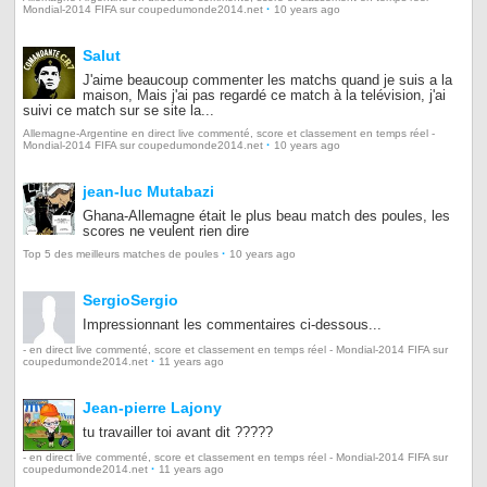
·
Mondial-2014 FIFA sur coupedumonde2014.net
10 years ago
Salut
J'aime beaucoup commenter les matchs quand je suis a la
maison, Mais j'ai pas regardé ce match à la telévision, j'ai
suivi ce match sur se site la...
Allemagne-Argentine en direct live commenté, score et classement en temps réel -
·
Mondial-2014 FIFA sur coupedumonde2014.net
10 years ago
jean-luc Mutabazi
Ghana-Allemagne était le plus beau match des poules, les
scores ne veulent rien dire
·
Top 5 des meilleurs matches de poules
10 years ago
SergioSergio
Impressionnant les commentaires ci-dessous...
- en direct live commenté, score et classement en temps réel - Mondial-2014 FIFA sur
·
coupedumonde2014.net
11 years ago
Jean-pierre Lajony
tu travailler toi avant dit ?????
- en direct live commenté, score et classement en temps réel - Mondial-2014 FIFA sur
·
coupedumonde2014.net
11 years ago