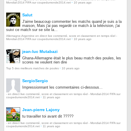
·
Mondial-2014 FIFA sur coupedumonde2014.net
10 years ago
Salut
J'aime beaucoup commenter les matchs quand je suis a la
maison, Mais j'ai pas regardé ce match à la telévision, j'ai
suivi ce match sur se site la...
Allemagne-Argentine en direct live commenté, score et classement en temps réel -
·
Mondial-2014 FIFA sur coupedumonde2014.net
10 years ago
jean-luc Mutabazi
Ghana-Allemagne était le plus beau match des poules, les
scores ne veulent rien dire
·
Top 5 des meilleurs matches de poules
10 years ago
SergioSergio
Impressionnant les commentaires ci-dessous...
- en direct live commenté, score et classement en temps réel - Mondial-2014 FIFA sur
·
coupedumonde2014.net
11 years ago
Jean-pierre Lajony
tu travailler toi avant dit ?????
- en direct live commenté, score et classement en temps réel - Mondial-2014 FIFA sur
·
coupedumonde2014.net
11 years ago