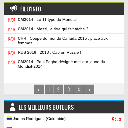
FIL D'INFO
14/07
CM2014
: Le 11 type du Mondial
14/07
CM2014
: Messi, le titre qui fait tâche ?
14/07
CHR
: Coupe du monde Canada 2015 : place aux
femmes !
14/07
RUS 2018
: 2018 : Cap en Russie !
14/07
CM2014
: Paul Pogba désigné meilleur jeune du
Mondial-2014
<
1
2
3
4
>
LES MEILLEURS BUTEURS
James Rodriguez (Colombie)
6 buts