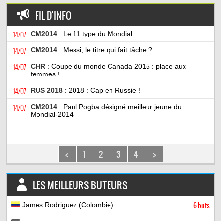
FIL D'INFO
14/07
CM2014
: Le 11 type du Mondial
14/07
CM2014
: Messi, le titre qui fait tâche ?
14/07
CHR
: Coupe du monde Canada 2015 : place aux
femmes !
14/07
RUS 2018
: 2018 : Cap en Russie !
14/07
CM2014
: Paul Pogba désigné meilleur jeune du
Mondial-2014
<
1
2
3
4
>
LES MEILLEURS BUTEURS
James Rodriguez (Colombie)
6 buts