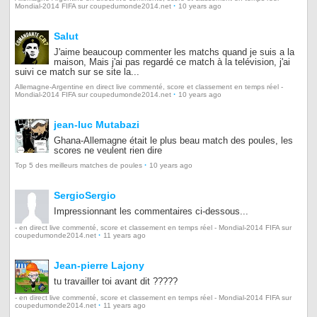
·
Mondial-2014 FIFA sur coupedumonde2014.net
10 years ago
Salut
J'aime beaucoup commenter les matchs quand je suis a la
maison, Mais j'ai pas regardé ce match à la telévision, j'ai
suivi ce match sur se site la...
Allemagne-Argentine en direct live commenté, score et classement en temps réel -
·
Mondial-2014 FIFA sur coupedumonde2014.net
10 years ago
jean-luc Mutabazi
Ghana-Allemagne était le plus beau match des poules, les
scores ne veulent rien dire
·
Top 5 des meilleurs matches de poules
10 years ago
SergioSergio
Impressionnant les commentaires ci-dessous...
- en direct live commenté, score et classement en temps réel - Mondial-2014 FIFA sur
·
coupedumonde2014.net
11 years ago
Jean-pierre Lajony
tu travailler toi avant dit ?????
- en direct live commenté, score et classement en temps réel - Mondial-2014 FIFA sur
·
coupedumonde2014.net
11 years ago