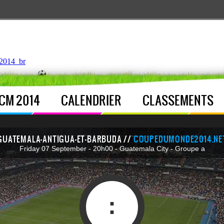
ntroller.php
, line 
122
]
2014_br
CM 2014
CALENDRIER
CLASSEMENTS
GUATEMALA-ANTIGUA-ET-BARBUDA //
COUPEDUMONDE2014.NE
Friday 07 September - 20h00 - Guatemala City - Groupe a
: