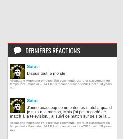
DERNIÈRES RÉACTIONS
Salut
Bisous tout le monde
Allemagne-Argentine en direct live commenté, score et classement en
·
temps réel - Mondial-2014 FIFA sur coupedumonde2014.net
10 years
ago
Salut
J'aime beaucoup commenter les matchs quand
je suis a la maison, Mais j'ai pas regardé ce
match à la telévision, j'ai suivi ce match sur se site la...
Allemagne-Argentine en direct live commenté, score et classement en
·
temps réel - Mondial-2014 FIFA sur coupedumonde2014.net
10 years
ago