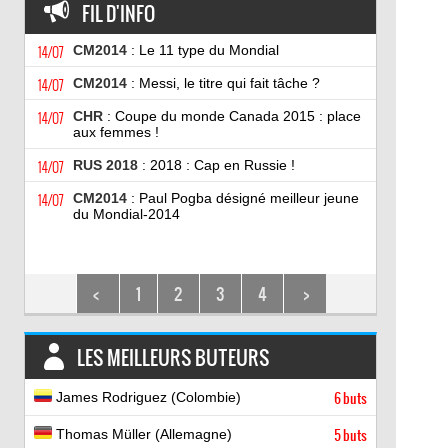
FIL D'INFO
14/07
CM2014
: Le 11 type du Mondial
14/07
CM2014
: Messi, le titre qui fait tâche ?
14/07
CHR
: Coupe du monde Canada 2015 : place
aux femmes !
14/07
RUS 2018
: 2018 : Cap en Russie !
14/07
CM2014
: Paul Pogba désigné meilleur jeune
du Mondial-2014
<
1
2
3
4
>
LES MEILLEURS BUTEURS
James Rodriguez (Colombie)
6 buts
Thomas Müller (Allemagne)
5 buts