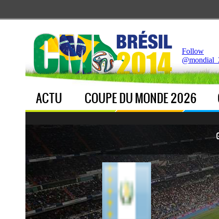
Notice
 (8)
: Undefined index: live [
APP/Controller/LiveCo
Follow
@mondial_
ACTU
COUPE DU MONDE 2026