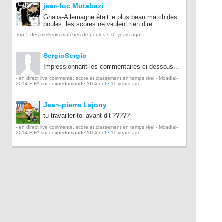
jean-luc Mutabazi
Ghana-Allemagne était le plus beau match des
poules, les scores ne veulent rien dire
·
Top 5 des meilleurs matches de poules
10 years ago
SergioSergio
Impressionnant les commentaires ci-dessous...
- en direct live commenté, score et classement en temps réel - Mondial-
·
2014 FIFA sur coupedumonde2014.net
11 years ago
Jean-pierre Lajony
tu travailler toi avant dit ?????
- en direct live commenté, score et classement en temps réel - Mondial-
·
2014 FIFA sur coupedumonde2014.net
11 years ago