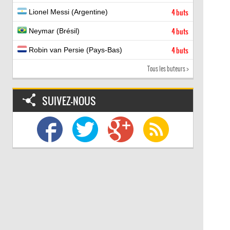
Lionel Messi (Argentine)
4 buts
Neymar (Brésil)
4 buts
Robin van Persie (Pays-Bas)
4 buts
Tous les buteurs >
SUIVEZ-NOUS