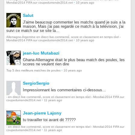
·
Mondial-2014 FIFA sur coupedumonde2014.net
10 years ago
Salut
J'aime beaucoup commenter les matchs quand je suis a la
maison, Mais j'ai pas regardé ce match à la telévision, j'ai
suivi ce match sur se site la...
Allemagne-Argentine en direct live commenté, score et classement en temps réel -
·
Mondial-2014 FIFA sur coupedumonde2014.net
10 years ago
jean-luc Mutabazi
Ghana-Allemagne était le plus beau match des poules, les
scores ne veulent rien dire
·
Top 5 des meilleurs matches de poules
10 years ago
SergioSergio
Impressionnant les commentaires ci-dessous...
- en direct live commenté, score et classement en temps réel - Mondial-2014 FIFA sur
·
coupedumonde2014.net
11 years ago
Jean-pierre Lajony
tu travailler toi avant dit ?????
- en direct live commenté, score et classement en temps réel - Mondial-2014 FIFA sur
·
coupedumonde2014.net
11 years ago