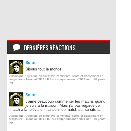
DERNIÈRES RÉACTIONS
Salut
Bisous tout le monde
Allemagne-Argentine en direct live commenté, score et classement en
·
temps réel - Mondial-2014 FIFA sur coupedumonde2014.net
10 years
ago
Salut
J'aime beaucoup commenter les matchs quand
je suis a la maison, Mais j'ai pas regardé ce
match à la telévision, j'ai suivi ce match sur se site la...
Allemagne-Argentine en direct live commenté, score et classement en
·
temps réel - Mondial-2014 FIFA sur coupedumonde2014.net
10 years
ago