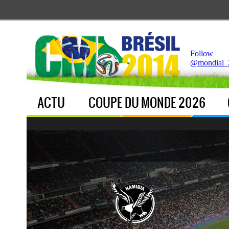
Notice
 (8)
: Undefined index: live [
APP/Controller/LiveCo
Follow
@mondial_
ACTU
COUPE DU MONDE 2026