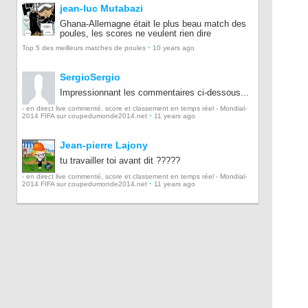
jean-luc Mutabazi
Ghana-Allemagne était le plus beau match des
poules, les scores ne veulent rien dire
·
Top 5 des meilleurs matches de poules
10 years ago
SergioSergio
Impressionnant les commentaires ci-dessous...
- en direct live commenté, score et classement en temps réel - Mondial-
·
2014 FIFA sur coupedumonde2014.net
11 years ago
Jean-pierre Lajony
tu travailler toi avant dit ?????
- en direct live commenté, score et classement en temps réel - Mondial-
·
2014 FIFA sur coupedumonde2014.net
11 years ago