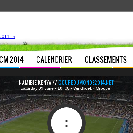
ntroller.php
, line 
122
]
2014_br
CM 2014
CALENDRIER
CLASSEMENTS
NAMIBIE-KENYA //
COUPEDUMONDE2014.NET
Saturday 09 June - 18h00 - Windhoek - Groupe f
: