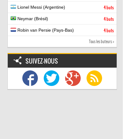
Lionel Messi (Argentine)
4 buts
Neymar (Brésil)
4 buts
Robin van Persie (Pays-Bas)
4 buts
Tous les buteurs >
SUIVEZ-NOUS