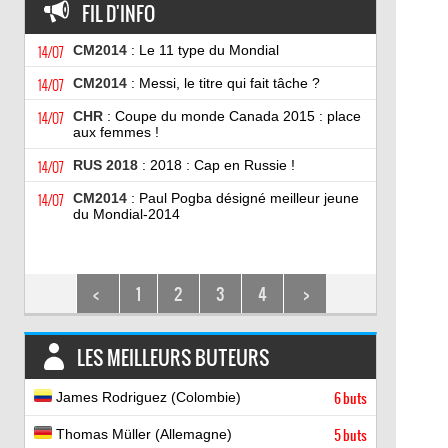
FIL D'INFO
14/07
CM2014
: Le 11 type du Mondial
14/07
CM2014
: Messi, le titre qui fait tâche ?
14/07
CHR
: Coupe du monde Canada 2015 : place
aux femmes !
14/07
RUS 2018
: 2018 : Cap en Russie !
14/07
CM2014
: Paul Pogba désigné meilleur jeune
du Mondial-2014
<
1
2
3
4
>
LES MEILLEURS BUTEURS
James Rodriguez (Colombie)
6 buts
Thomas Müller (Allemagne)
5 buts