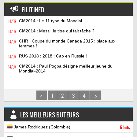
FIL D'INFO
14/07
CM2014
: Le 11 type du Mondial
14/07
CM2014
: Messi, le titre qui fait tâche ?
14/07
CHR
: Coupe du monde Canada 2015 : place aux
femmes !
14/07
RUS 2018
: 2018 : Cap en Russie !
14/07
CM2014
: Paul Pogba désigné meilleur jeune du
Mondial-2014
<
1
2
3
4
>
LES MEILLEURS BUTEURS
James Rodriguez (Colombie)
6 buts