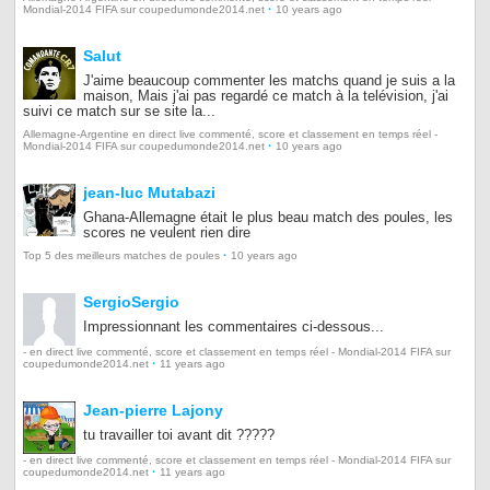
·
Mondial-2014 FIFA sur coupedumonde2014.net
10 years ago
Salut
J'aime beaucoup commenter les matchs quand je suis a la
maison, Mais j'ai pas regardé ce match à la telévision, j'ai
suivi ce match sur se site la...
Allemagne-Argentine en direct live commenté, score et classement en temps réel -
·
Mondial-2014 FIFA sur coupedumonde2014.net
10 years ago
jean-luc Mutabazi
Ghana-Allemagne était le plus beau match des poules, les
scores ne veulent rien dire
·
Top 5 des meilleurs matches de poules
10 years ago
SergioSergio
Impressionnant les commentaires ci-dessous...
- en direct live commenté, score et classement en temps réel - Mondial-2014 FIFA sur
·
coupedumonde2014.net
11 years ago
Jean-pierre Lajony
tu travailler toi avant dit ?????
- en direct live commenté, score et classement en temps réel - Mondial-2014 FIFA sur
·
coupedumonde2014.net
11 years ago