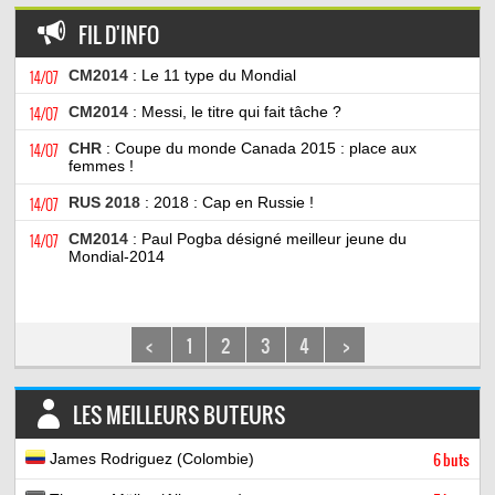
FIL D'INFO
14/07
CM2014
: Le 11 type du Mondial
14/07
CM2014
: Messi, le titre qui fait tâche ?
14/07
CHR
: Coupe du monde Canada 2015 : place aux
femmes !
14/07
RUS 2018
: 2018 : Cap en Russie !
14/07
CM2014
: Paul Pogba désigné meilleur jeune du
Mondial-2014
<
1
2
3
4
>
LES MEILLEURS BUTEURS
James Rodriguez (Colombie)
6 buts