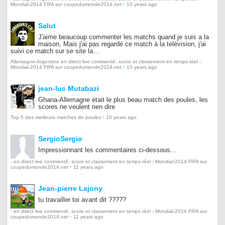
·
Mondial-2014 FIFA sur coupedumonde2014.net
10 years ago
Salut
J'aime beaucoup commenter les matchs quand je suis a la
maison, Mais j'ai pas regardé ce match à la telévision, j'ai
suivi ce match sur se site la...
Allemagne-Argentine en direct live commenté, score et classement en temps réel -
·
Mondial-2014 FIFA sur coupedumonde2014.net
10 years ago
jean-luc Mutabazi
Ghana-Allemagne était le plus beau match des poules, les
scores ne veulent rien dire
·
Top 5 des meilleurs matches de poules
10 years ago
SergioSergio
Impressionnant les commentaires ci-dessous...
- en direct live commenté, score et classement en temps réel - Mondial-2014 FIFA sur
·
coupedumonde2014.net
11 years ago
Jean-pierre Lajony
tu travailler toi avant dit ?????
- en direct live commenté, score et classement en temps réel - Mondial-2014 FIFA sur
·
coupedumonde2014.net
11 years ago