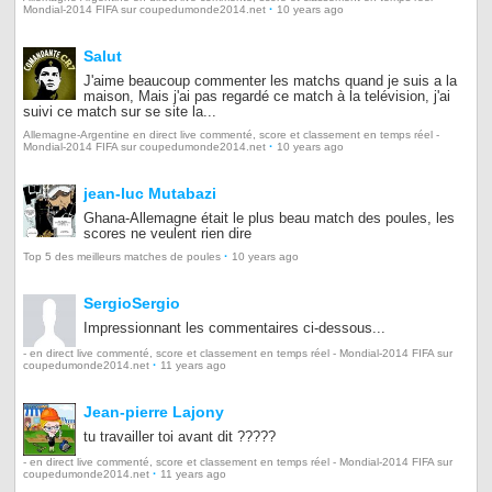
·
Mondial-2014 FIFA sur coupedumonde2014.net
10 years ago
Salut
J'aime beaucoup commenter les matchs quand je suis a la
maison, Mais j'ai pas regardé ce match à la telévision, j'ai
suivi ce match sur se site la...
Allemagne-Argentine en direct live commenté, score et classement en temps réel -
·
Mondial-2014 FIFA sur coupedumonde2014.net
10 years ago
jean-luc Mutabazi
Ghana-Allemagne était le plus beau match des poules, les
scores ne veulent rien dire
·
Top 5 des meilleurs matches de poules
10 years ago
SergioSergio
Impressionnant les commentaires ci-dessous...
- en direct live commenté, score et classement en temps réel - Mondial-2014 FIFA sur
·
coupedumonde2014.net
11 years ago
Jean-pierre Lajony
tu travailler toi avant dit ?????
- en direct live commenté, score et classement en temps réel - Mondial-2014 FIFA sur
·
coupedumonde2014.net
11 years ago