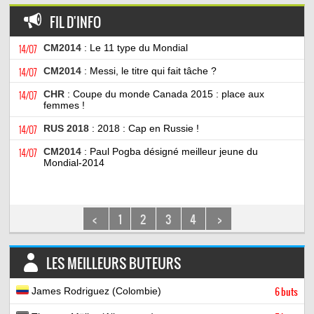
FIL D'INFO
14/07
CM2014
: Le 11 type du Mondial
14/07
CM2014
: Messi, le titre qui fait tâche ?
14/07
CHR
: Coupe du monde Canada 2015 : place aux
femmes !
14/07
RUS 2018
: 2018 : Cap en Russie !
14/07
CM2014
: Paul Pogba désigné meilleur jeune du
Mondial-2014
<
1
2
3
4
>
LES MEILLEURS BUTEURS
James Rodriguez (Colombie)
6 buts