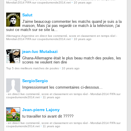
·
Mondial-2014 FIFA sur coupedumonde2014.net
10 years ago
Salut
J'aime beaucoup commenter les matchs quand je suis a la
maison, Mais j'ai pas regardé ce match à la telévision, j'ai
suivi ce match sur se site la...
Allemagne-Argentine en direct live commenté, score et classement en temps réel -
·
Mondial-2014 FIFA sur coupedumonde2014.net
10 years ago
jean-luc Mutabazi
Ghana-Allemagne était le plus beau match des poules, les
scores ne veulent rien dire
·
Top 5 des meilleurs matches de poules
10 years ago
SergioSergio
Impressionnant les commentaires ci-dessous...
- en direct live commenté, score et classement en temps réel - Mondial-2014 FIFA sur
·
coupedumonde2014.net
11 years ago
Jean-pierre Lajony
tu travailler toi avant dit ?????
- en direct live commenté, score et classement en temps réel - Mondial-2014 FIFA sur
·
coupedumonde2014.net
11 years ago