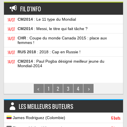
FIL D'INFO
14/07
CM2014
: Le 11 type du Mondial
14/07
CM2014
: Messi, le titre qui fait tâche ?
14/07
CHR
: Coupe du monde Canada 2015 : place aux
femmes !
14/07
RUS 2018
: 2018 : Cap en Russie !
14/07
CM2014
: Paul Pogba désigné meilleur jeune du
Mondial-2014
<
1
2
3
4
>
LES MEILLEURS BUTEURS
James Rodriguez (Colombie)
6 buts