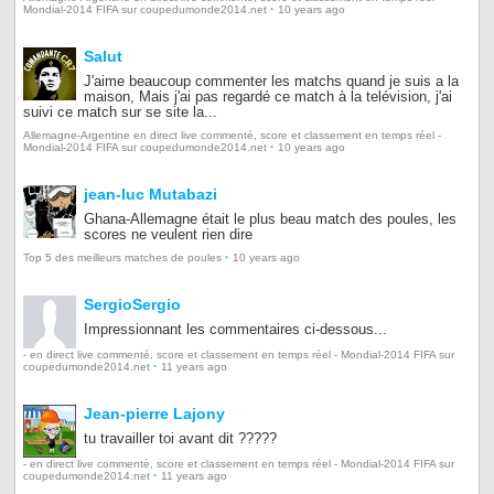
·
Mondial-2014 FIFA sur coupedumonde2014.net
10 years ago
Salut
J'aime beaucoup commenter les matchs quand je suis a la
maison, Mais j'ai pas regardé ce match à la telévision, j'ai
suivi ce match sur se site la...
Allemagne-Argentine en direct live commenté, score et classement en temps réel -
·
Mondial-2014 FIFA sur coupedumonde2014.net
10 years ago
jean-luc Mutabazi
Ghana-Allemagne était le plus beau match des poules, les
scores ne veulent rien dire
·
Top 5 des meilleurs matches de poules
10 years ago
SergioSergio
Impressionnant les commentaires ci-dessous...
- en direct live commenté, score et classement en temps réel - Mondial-2014 FIFA sur
·
coupedumonde2014.net
11 years ago
Jean-pierre Lajony
tu travailler toi avant dit ?????
- en direct live commenté, score et classement en temps réel - Mondial-2014 FIFA sur
·
coupedumonde2014.net
11 years ago