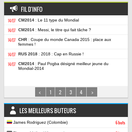
FIL D'INFO
14/07
CM2014
: Le 11 type du Mondial
14/07
CM2014
: Messi, le titre qui fait tâche ?
14/07
CHR
: Coupe du monde Canada 2015 : place aux
femmes !
14/07
RUS 2018
: 2018 : Cap en Russie !
14/07
CM2014
: Paul Pogba désigné meilleur jeune du
Mondial-2014
<
1
2
3
4
>
LES MEILLEURS BUTEURS
James Rodriguez (Colombie)
6 buts