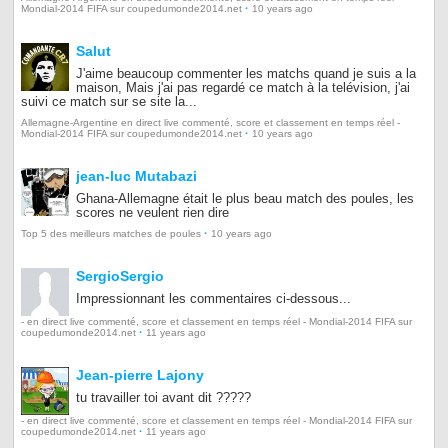
·
Mondial-2014 FIFA sur coupedumonde2014.net
10 years ago
Salut
J'aime beaucoup commenter les matchs quand je suis a la
maison, Mais j'ai pas regardé ce match à la telévision, j'ai
suivi ce match sur se site la...
Allemagne-Argentine en direct live commenté, score et classement en temps réel -
·
Mondial-2014 FIFA sur coupedumonde2014.net
10 years ago
jean-luc Mutabazi
Ghana-Allemagne était le plus beau match des poules, les
scores ne veulent rien dire
·
Top 5 des meilleurs matches de poules
10 years ago
SergioSergio
Impressionnant les commentaires ci-dessous...
- en direct live commenté, score et classement en temps réel - Mondial-2014 FIFA sur
·
coupedumonde2014.net
11 years ago
Jean-pierre Lajony
tu travailler toi avant dit ?????
- en direct live commenté, score et classement en temps réel - Mondial-2014 FIFA sur
·
coupedumonde2014.net
11 years ago