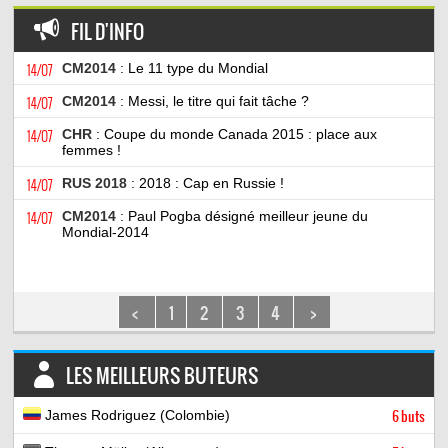
FIL D'INFO
14/07
CM2014
: Le 11 type du Mondial
14/07
CM2014
: Messi, le titre qui fait tâche ?
14/07
CHR
: Coupe du monde Canada 2015 : place aux
femmes !
14/07
RUS 2018
: 2018 : Cap en Russie !
14/07
CM2014
: Paul Pogba désigné meilleur jeune du
Mondial-2014
<
1
2
3
4
>
LES MEILLEURS BUTEURS
James Rodriguez (Colombie)
6 buts