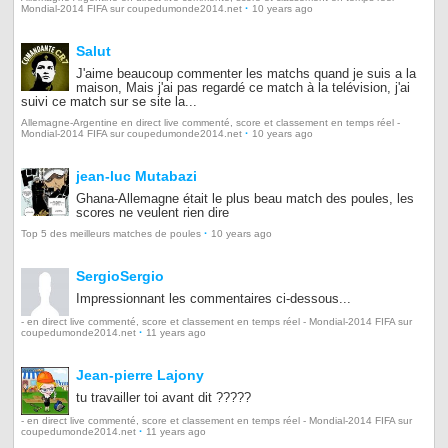
·
Mondial-2014 FIFA sur coupedumonde2014.net
10 years ago
Salut
J'aime beaucoup commenter les matchs quand je suis a la
maison, Mais j'ai pas regardé ce match à la telévision, j'ai
suivi ce match sur se site la...
Allemagne-Argentine en direct live commenté, score et classement en temps réel -
·
Mondial-2014 FIFA sur coupedumonde2014.net
10 years ago
jean-luc Mutabazi
Ghana-Allemagne était le plus beau match des poules, les
scores ne veulent rien dire
·
Top 5 des meilleurs matches de poules
10 years ago
SergioSergio
Impressionnant les commentaires ci-dessous...
- en direct live commenté, score et classement en temps réel - Mondial-2014 FIFA sur
·
coupedumonde2014.net
11 years ago
Jean-pierre Lajony
tu travailler toi avant dit ?????
- en direct live commenté, score et classement en temps réel - Mondial-2014 FIFA sur
·
coupedumonde2014.net
11 years ago