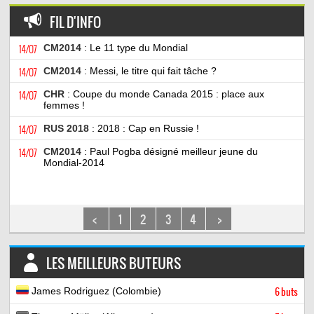
FIL D'INFO
14/07
CM2014
: Le 11 type du Mondial
14/07
CM2014
: Messi, le titre qui fait tâche ?
14/07
CHR
: Coupe du monde Canada 2015 : place aux
femmes !
14/07
RUS 2018
: 2018 : Cap en Russie !
14/07
CM2014
: Paul Pogba désigné meilleur jeune du
Mondial-2014
<
1
2
3
4
>
LES MEILLEURS BUTEURS
James Rodriguez (Colombie)
6 buts