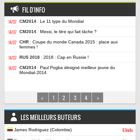
FIL D'INFO
14/07
CM2014
: Le 11 type du Mondial
14/07
CM2014
: Messi, le titre qui fait tâche ?
14/07
CHR
: Coupe du monde Canada 2015 : place aux
femmes !
14/07
RUS 2018
: 2018 : Cap en Russie !
14/07
CM2014
: Paul Pogba désigné meilleur jeune du
Mondial-2014
<
1
2
3
4
>
LES MEILLEURS BUTEURS
James Rodriguez (Colombie)
6 buts