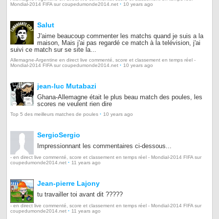
·
Mondial-2014 FIFA sur coupedumonde2014.net
10 years ago
Salut
J'aime beaucoup commenter les matchs quand je suis a la
maison, Mais j'ai pas regardé ce match à la telévision, j'ai
suivi ce match sur se site la...
Allemagne-Argentine en direct live commenté, score et classement en temps réel -
·
Mondial-2014 FIFA sur coupedumonde2014.net
10 years ago
jean-luc Mutabazi
Ghana-Allemagne était le plus beau match des poules, les
scores ne veulent rien dire
·
Top 5 des meilleurs matches de poules
10 years ago
SergioSergio
Impressionnant les commentaires ci-dessous...
- en direct live commenté, score et classement en temps réel - Mondial-2014 FIFA sur
·
coupedumonde2014.net
11 years ago
Jean-pierre Lajony
tu travailler toi avant dit ?????
- en direct live commenté, score et classement en temps réel - Mondial-2014 FIFA sur
·
coupedumonde2014.net
11 years ago