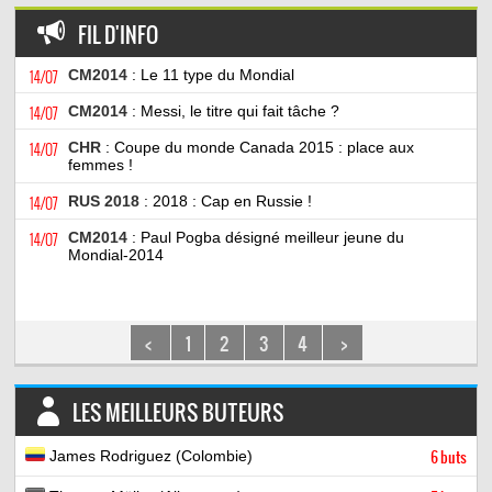
FIL D'INFO
14/07
CM2014
: Le 11 type du Mondial
14/07
CM2014
: Messi, le titre qui fait tâche ?
14/07
CHR
: Coupe du monde Canada 2015 : place aux
femmes !
14/07
RUS 2018
: 2018 : Cap en Russie !
14/07
CM2014
: Paul Pogba désigné meilleur jeune du
Mondial-2014
<
1
2
3
4
>
LES MEILLEURS BUTEURS
James Rodriguez (Colombie)
6 buts