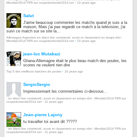
·
Mondial-2014 FIFA sur coupedumonde2014.net
10 years ago
Salut
J'aime beaucoup commenter les matchs quand je suis a la
maison, Mais j'ai pas regardé ce match à la telévision, j'ai
suivi ce match sur se site la...
Allemagne-Argentine en direct live commenté, score et classement en temps réel -
·
Mondial-2014 FIFA sur coupedumonde2014.net
10 years ago
jean-luc Mutabazi
Ghana-Allemagne était le plus beau match des poules, les
scores ne veulent rien dire
·
Top 5 des meilleurs matches de poules
10 years ago
SergioSergio
Impressionnant les commentaires ci-dessous...
- en direct live commenté, score et classement en temps réel - Mondial-2014 FIFA sur
·
coupedumonde2014.net
11 years ago
Jean-pierre Lajony
tu travailler toi avant dit ?????
- en direct live commenté, score et classement en temps réel - Mondial-2014 FIFA sur
·
coupedumonde2014.net
11 years ago