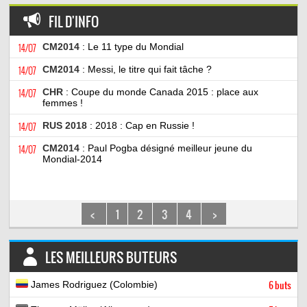
FIL D'INFO
14/07
CM2014
: Le 11 type du Mondial
14/07
CM2014
: Messi, le titre qui fait tâche ?
14/07
CHR
: Coupe du monde Canada 2015 : place aux
femmes !
14/07
RUS 2018
: 2018 : Cap en Russie !
14/07
CM2014
: Paul Pogba désigné meilleur jeune du
Mondial-2014
<
1
2
3
4
>
LES MEILLEURS BUTEURS
James Rodriguez (Colombie)
6 buts