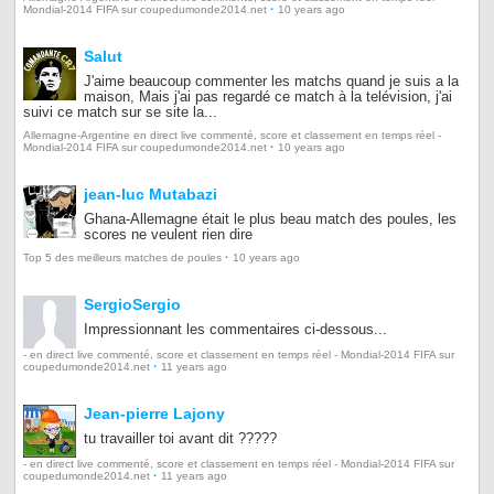
·
Mondial-2014 FIFA sur coupedumonde2014.net
10 years ago
Salut
J'aime beaucoup commenter les matchs quand je suis a la
maison, Mais j'ai pas regardé ce match à la telévision, j'ai
suivi ce match sur se site la...
Allemagne-Argentine en direct live commenté, score et classement en temps réel -
·
Mondial-2014 FIFA sur coupedumonde2014.net
10 years ago
jean-luc Mutabazi
Ghana-Allemagne était le plus beau match des poules, les
scores ne veulent rien dire
·
Top 5 des meilleurs matches de poules
10 years ago
SergioSergio
Impressionnant les commentaires ci-dessous...
- en direct live commenté, score et classement en temps réel - Mondial-2014 FIFA sur
·
coupedumonde2014.net
11 years ago
Jean-pierre Lajony
tu travailler toi avant dit ?????
- en direct live commenté, score et classement en temps réel - Mondial-2014 FIFA sur
·
coupedumonde2014.net
11 years ago