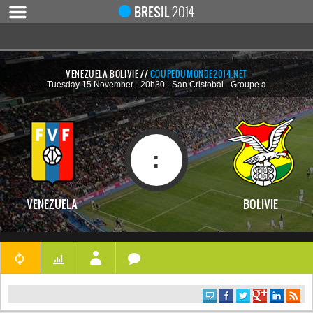
Notice
 (8)
: Undefined index: live [
APP/Controller/LiveCo
BRESIL
2014
VENEZUELA-BOLIVIE //
COUPEDUMONDE2014.NET
Tuesday 15 November - 20h30 - San Cristobal - Groupe a
ACCUEIL
ACTUALITÉ
COUPE DU MONDE 2019
:
MONDIAL 2014
CALENDRIER / RÉSULTATS
VENEZUELA
BOLIVIE
QUARTS DE FINALE
DEMI-FINALES
CLASSEMENTS
LES BUTEURS
HOMME DU MATCH
LES 32 ÉQUIPES