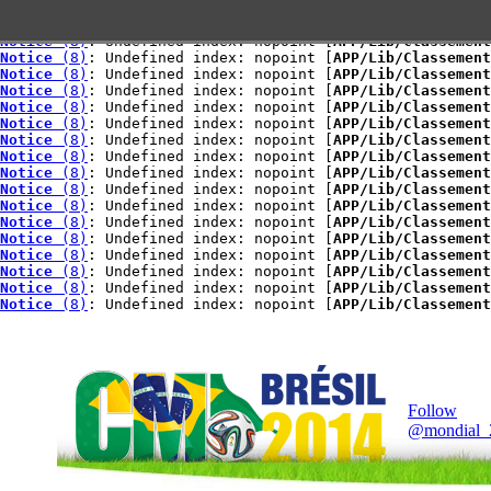
GROUPE I
GROUPE I
Notice
 (8)
: Undefined index: nopoint [
APP/Lib/Classement
Notice
 (8)
: Undefined index: nopoint [
APP/Lib/Classement
GROUPE J
Notice
 (8)
: Undefined index: nopoint [
APP/Lib/Classement
Notice
 (8)
: Undefined index: nopoint [
APP/Lib/Classement
Notice
 (8)
: Undefined index: nopoint [
APP/Lib/Classement
Notice
 (8)
: Undefined index: nopoint [
APP/Lib/Classement
Notice
 (8)
: Undefined index: nopoint [
APP/Lib/Classement
Notice
 (8)
: Undefined index: nopoint [
APP/Lib/Classement
Notice
 (8)
: Undefined index: nopoint [
APP/Lib/Classement
Notice
 (8)
: Undefined index: nopoint [
APP/Lib/Classement
Notice
 (8)
: Undefined index: nopoint [
APP/Lib/Classement
Notice
 (8)
: Undefined index: nopoint [
APP/Lib/Classement
Notice
 (8)
: Undefined index: nopoint [
APP/Lib/Classement
Notice
 (8)
: Undefined index: nopoint [
APP/Lib/Classement
Notice
 (8)
: Undefined index: nopoint [
APP/Lib/Classement
Notice
 (8)
: Undefined index: nopoint [
APP/Lib/Classement
Notice
 (8)
: Undefined index: nopoint [
APP/Lib/Classement
Notice
 (8)
: Undefined index: nopoint [
APP/Lib/Classement
Notice
 (8)
: Undefined index: nopoint [
APP/Lib/Classement
Follow
@mondial_