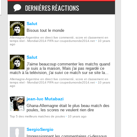
DERNIÈRES RÉACTIONS
Salut
Bisous tout le monde
Allemagne-Argentine en direct live commenté, score et classement en
·
temps réel - Mondial-2014 FIFA sur coupedumonde2014.net
10 years
ago
Salut
J'aime beaucoup commenter les matchs quand
je suis a la maison, Mais j'ai pas regardé ce
match à la telévision, j'ai suivi ce match sur se site la...
Allemagne-Argentine en direct live commenté, score et classement en
·
temps réel - Mondial-2014 FIFA sur coupedumonde2014.net
10 years
ago
jean-luc Mutabazi
Ghana-Allemagne était le plus beau match des
poules, les scores ne veulent rien dire
·
Top 5 des meilleurs matches de poules
10 years ago
SergioSergio
Impressionnant les commentaires ci-dessous...