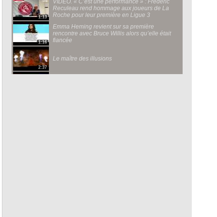
VIDÉO. « C’est une performance » : Frédéric
Reculeau rend hommage aux joueurs de La
Roche pour leur première en Ligue 3
1:13
Emma Heming revient sur sa première
rencontre avec Bruce Willis alors qu’elle était
fiancée
1:16
Le maître des illusions
2:37
9-1-1: Lone Star
0:36
Faites entrer l'accusé
0:38