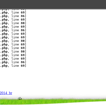
.php
, line 
69
]
.php
, line 
69
]
.php
, line 
80
]
.php
, line 
69
]
.php
, line 
86
]
.php
, line 
69
]
.php
, line 
80
]
.php
, line 
69
]
.php
, line 
86
]
.php
, line 
69
]
.php
, line 
69
]
.php
, line 
80
]
.php
, line 
69
]
.php
, line 
69
]
.php
, line 
80
]
.php
, line 
69
]
.php
, line 
69
]
.php
, line 
86
]
.php
, line 
69
]
2014_br