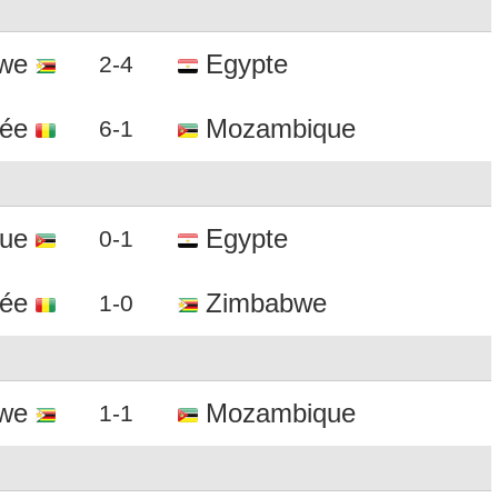
we
Egypte
2-4
ée
Mozambique
6-1
ue
Egypte
0-1
ée
Zimbabwe
1-0
we
Mozambique
1-1