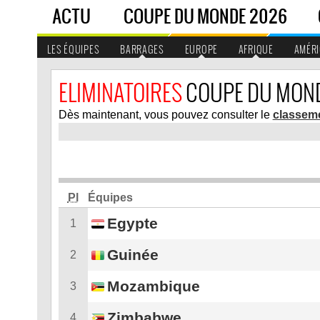
ACTU
COUPE DU MONDE 2026
LES ÉQUIPES
BARRAGES
EUROPE
AFRIQUE
AMÉRI
ELIMINATOIRES
COUPE DU MONDE
Dès maintenant, vous pouvez consulter le
classem
Pl
Équipes
Egypte
1
Guinée
2
Mozambique
3
Zimbabwe
4