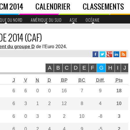
CM 2014
CALENDRIER
CLASSEMENTS
QUE DU NORD
AMÉRIQUE DU SUD
ASIE
OCÉANIE
 2014 (CAF)
ent du groupe D
de l'Euro 2024.
A
B
C
D
E
F
G
H
I
J
J
V
N
D
BP
BC
Diff.
Pts
6
6
0
0
16
7
9
18
6
3
1
2
12
8
4
10
6
0
3
3
2
10
-8
3
6
0
2
4
4
9
-5
2