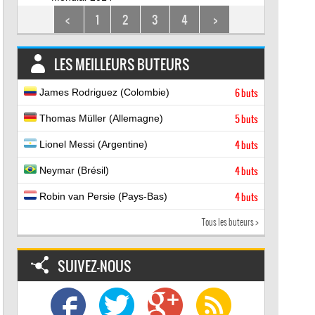
<
1
2
3
4
>
LES MEILLEURS BUTEURS
James Rodriguez (Colombie)
6 buts
Thomas Müller (Allemagne)
5 buts
Lionel Messi (Argentine)
4 buts
Neymar (Brésil)
4 buts
Robin van Persie (Pays-Bas)
4 buts
Tous les buteurs >
SUIVEZ-NOUS