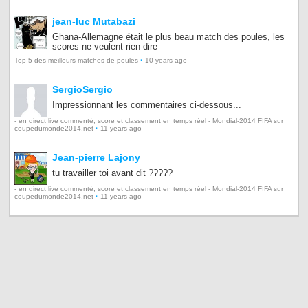
jean-luc Mutabazi
Ghana-Allemagne était le plus beau match des poules, les
scores ne veulent rien dire
·
Top 5 des meilleurs matches de poules
10 years ago
SergioSergio
Impressionnant les commentaires ci-dessous...
- en direct live commenté, score et classement en temps réel - Mondial-2014 FIFA sur
·
coupedumonde2014.net
11 years ago
Jean-pierre Lajony
tu travailler toi avant dit ?????
- en direct live commenté, score et classement en temps réel - Mondial-2014 FIFA sur
·
coupedumonde2014.net
11 years ago