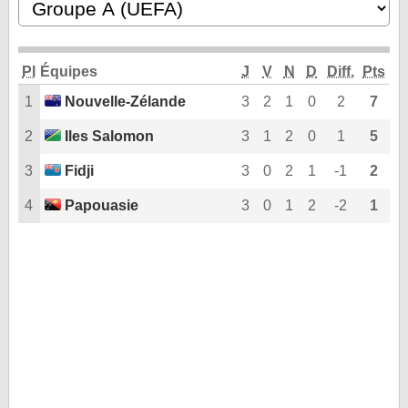
DEMI-FINALES
CLASSEMENTS
Pl
Équipes
J
V
N
D
Diff.
Pts
LES BUTEURS
1
Nouvelle-Zélande
3
2
1
0
2
7
HOMME DU MATCH
2
Iles Salomon
3
1
2
0
1
5
LES 32 ÉQUIPES
LE RÈGLEMENT
3
Fidji
3
0
2
1
-1
2
LES STADES
4
Papouasie
3
0
1
2
-2
1
QUALIFICATIONS
HISTORIQUE
COUPE DES CONFÉDÉRATIONS