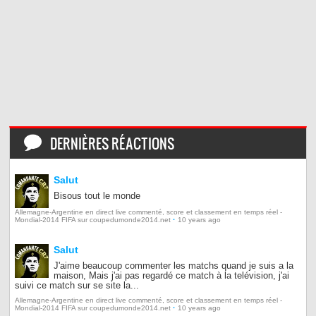
DERNIÈRES RÉACTIONS
Salut
Bisous tout le monde
Allemagne-Argentine en direct live commenté, score et classement en temps réel -
·
Mondial-2014 FIFA sur coupedumonde2014.net
10 years ago
Salut
J'aime beaucoup commenter les matchs quand je suis a la
maison, Mais j'ai pas regardé ce match à la telévision, j'ai
suivi ce match sur se site la...
Allemagne-Argentine en direct live commenté, score et classement en temps réel -
·
Mondial-2014 FIFA sur coupedumonde2014.net
10 years ago