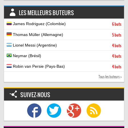
LES MEILLEURS BUTEURS
James Rodriguez (Colombie)
6 buts
Thomas Müller (Allemagne)
5 buts
Lionel Messi (Argentine)
4 buts
Neymar (Brésil)
4 buts
Robin van Persie (Pays-Bas)
4 buts
Tous les buteurs >
SUIVEZ-NOUS