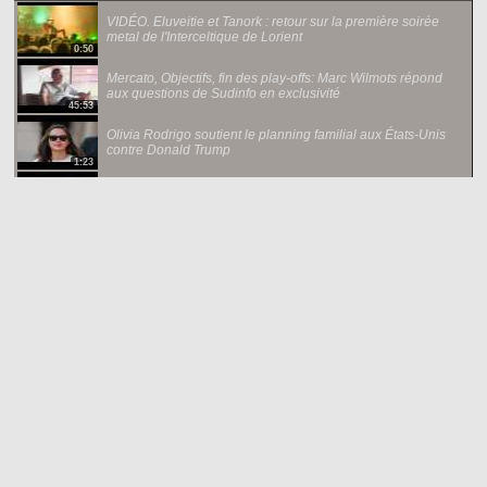
VIDÉO. Eluveitie et Tanork : retour sur la première soirée
metal de l'Interceltique de Lorient
0:50
Mercato, Objectifs, fin des play-offs: Marc Wilmots répond
aux questions de Sudinfo en exclusivité
45:53
Olivia Rodrigo soutient le planning familial aux États-Unis
contre Donald Trump
1:23
VIDÉO. Le FLNC menace les non-Corses et renie la «
communauté de destin » qu'il avait lui-même forgée
3:48
VIDEO. Top 10 des actualités qui vous ont marqué cette
semaine
5:16