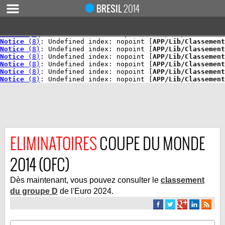
Notice
 (8)
: Undefined index: nopoint [
APP/Lib/Classement
BRESIL
2014
Notice
 (8)
: Undefined index: nopoint [
APP/Lib/Classement
Notice
 (8)
: Undefined index: nopoint [
APP/Lib/Classement
Notice
 (8)
: Undefined index: nopoint [
APP/Lib/Classement
Notice
 (8)
: Undefined index: nopoint [
APP/Lib/Classement
Notice
 (8)
: Undefined index: nopoint [
APP/Lib/Classement
Notice
 (8)
: Undefined index: nopoint [
APP/Lib/Classement
Notice
 (8)
: Undefined index: nopoint [
APP/Lib/Classement
Notice
 (8)
: Undefined index: nopoint [
APP/Lib/Classement
Notice
 (8)
: Undefined index: nopoint [
APP/Lib/Classement
Notice
 (8)
: Undefined index: nopoint [
APP/Lib/Classement
ELIMINATOIRES
COUPE DU MONDE
ACCUEIL
ACTUALITÉ
2014 (OFC)
COUPE DU MONDE 2019
Dès maintenant, vous pouvez consulter le
classement
MONDIAL 2014
du groupe D
de l'Euro 2024.
CALENDRIER / RÉSULTATS
QUARTS DE FINALE