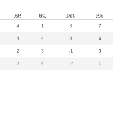
BP
BC
Diff.
Pts
4
1
3
7
4
4
0
6
2
3
-1
3
2
4
-2
1